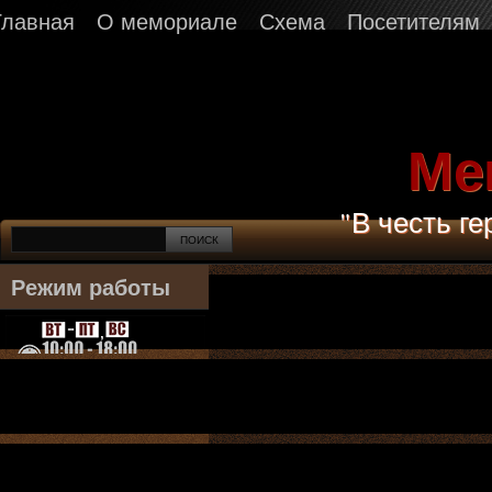
Главная
О мемориале
Схема
Посетителям
Ме
"В честь г
Режим работы