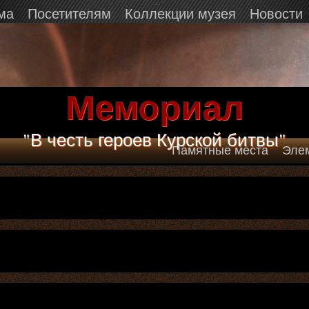
ма
Посетителям
Коллекции музея
Новости
Мемориал
"В честь героев Курской битвы"
Памятные места
Эле