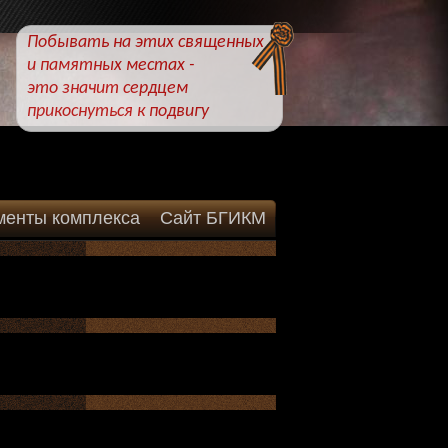
Побывать на этих священных
и памятных местах -
это значит сердцем
прикоснуться к подвигу
менты комплекса
Сайт БГИКМ