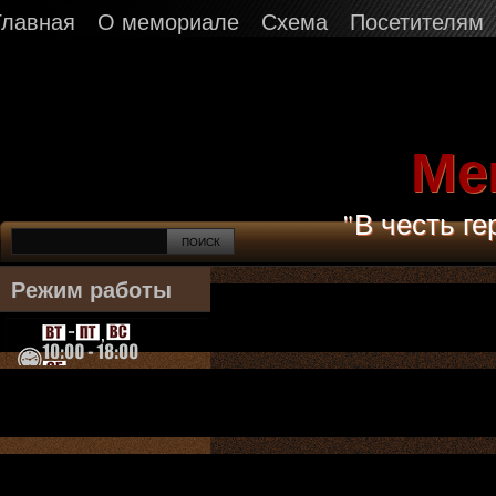
Главная
О мемориале
Схема
Посетителям
Ме
"В честь г
Режим работы