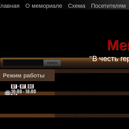
Главная
О мемориале
Схема
Посетителям
Ме
"В честь г
Режим работы